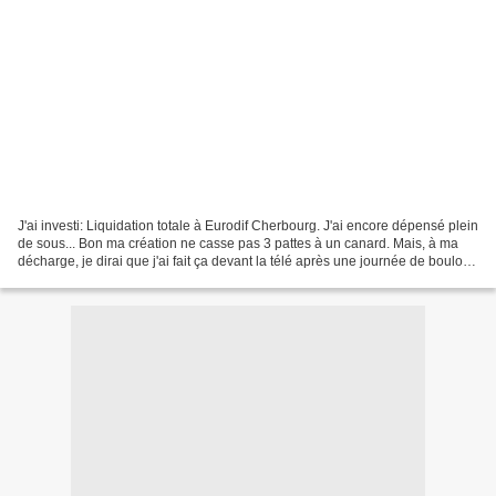
J'ai investi: Liquidation totale à Eurodif Cherbourg. J'ai encore dépensé plein
de sous... Bon ma création ne casse pas 3 pattes à un canard. Mais, à ma
décharge, je dirai que j'ai fait ça devant la télé après une journée de boulot
de 12 H dont un trajet...