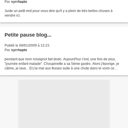
Par
syrrhapte
Juste un petit mot pour vous dire qu'il y a plein de trés belles choses à
vendre ici.
Petite pause blog...
Publié le 08/01/2009 à 12:21
Par
syrrhapte
pendant que mon rossignol fait dodo. Aujourd'hui c'est, une fois de plus,
"journée enfant malade". Choupinette a sa 5ème gastro. Alors j'éponge, je
câline, je lave... Et j'ai mal aux fesses suite à une chute dans le vomi ce
matin! Pas le temps de coudre....