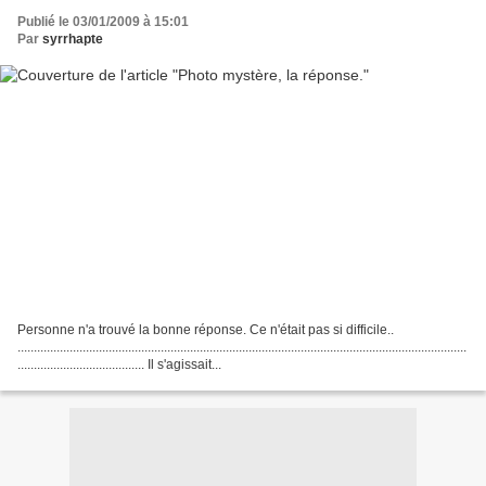
Publié le 03/01/2009 à 15:01
Par
syrrhapte
Personne n'a trouvé la bonne réponse. Ce n'était pas si difficile..
..........................................................................................................................................
....................................... Il s'agissait...