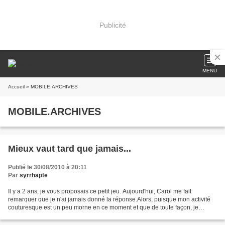
Publicité
MENU
Accueil
» MOBILE.ARCHIVES
MOBILE.ARCHIVES
Mieux vaut tard que jamais...
Publié le 30/08/2010 à 20:11
Par
syrrhapte
Il y a 2 ans, je vous proposais ce petit jeu. Aujourd'hui, Carol me fait
remarquer que je n'ai jamais donné la réponse.Alors, puisque mon activité
couturesque est un peu morne en ce moment et que de toute façon, je
manque de courage pour prendre les photos,...