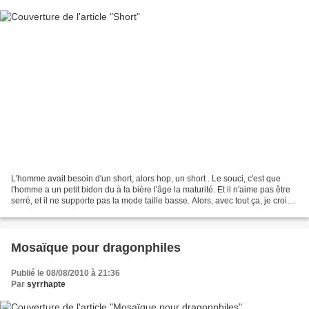
L'homme avait besoin d'un short, alors hop, un short . Le souci, c'est que
l'homme a un petit bidon du à la bière l'âge la maturité. Et il n'aime pas être
serré, et il ne supporte pas la mode taille basse. Alors, avec tout ça, je crois
que j'ai vu un...
Mosaïque pour dragonphiles
Publié le 08/08/2010 à 21:36
Par
syrrhapte