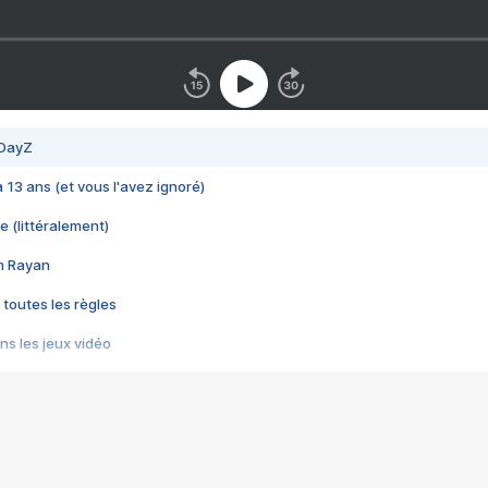
 DayZ
 a 13 ans (et vous l'avez ignoré)
e (littéralement)
im Rayan
 toutes les règles
s les jeux vidéo
us choquant de Rockstar ? - Le scandale BULLY
e plus moche de Steam
du RÊVE tourne au CAUCHEMAR